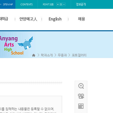
정보공개
SITEMAP
CONTENTS
FONT SIZE
재학급
안양예고人
English
채용
>
>
>
학과소개
무용과
포토갤러리
를 침해하는 내용물은 등록할 수 없으며,