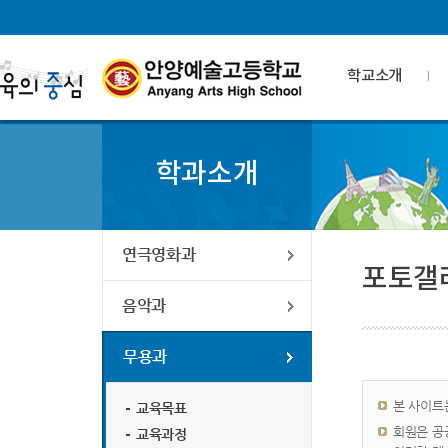
학교소개
학과소개
연극영화과
포토갤
음악과
무용과
본 사이트
교육목표
회원은 공
교육과정