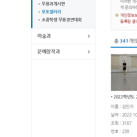
이러한 게
무용과게시판
게 문의바
포토갤러리
개인정보보
초중학생 무용경연대회
등록된 글
미술과
총
341
개의
문예창작과
이름 : 김민지
날짜 : 2022-10
조회 : 3187
번호 : 238