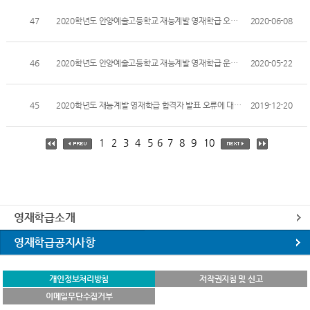
47
2020학년도 안양예술고등학교 재능계발 영재학급 오리엔테이션 및 수업운영방식
2020-06-08
46
2020학년도 안양예술고등학교 재능계발 영재학급 운영계획서
2020-05-22
45
2020학년도 재능계발 영재학급 합격자 발표 오류에 대한 사과문
2019-12-20
1
2
3
4
5
6
7
8
9
10
영재학급소개
영재학급공지사항
개인정보처리방침
저작권지침 및 신고
이메일무단수집거부