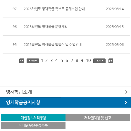
97
2025학년도 영재학급 학부모 공개수업 안내
2025-05-14
96
2025학년도 영재학급 운영계획
2025-03-15
95
2025학년도 영재학급 입학식 및 수업안내
2025-03-06
1
2
3
4
5
6
7
8
9
10
영재학급소개
영재학급공지사항
개인정보처리방침
저작권지침 및 신고
이메일무단수집거부