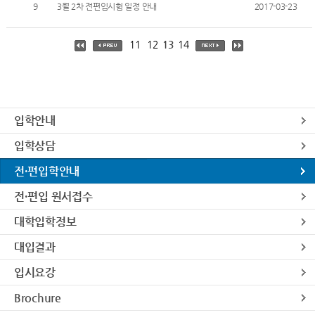
9
3월 2차 전편입시험 일정 안내
2017-03-23
11
12
13
14
입학안내
입학상담
전·편입학안내
전·편입 원서접수
대학입학정보
대입결과
입시요강
Brochure