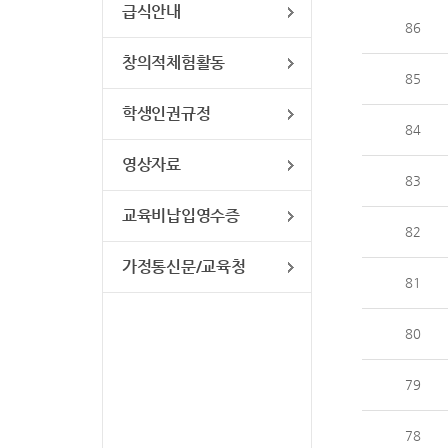
급식안내
86
창의적체험활동
85
학생인권규정
84
영상자료
83
교육비납입영수증
82
가정통신문/교육청
81
80
79
78