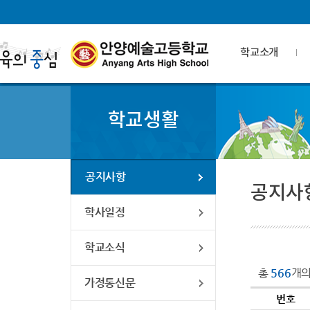
학교소개
학교생활
공지사항
공지사
학사일정
학교소식
총
566
개의
가정통신문
번호