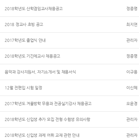
2018학년도 산학겸임교사채용공고
정종명
2018 정교사 초빙 공고
최지연
2017학년도 졸업식 안내
관리자
2018학년도 기간제교사 채용공고
정종명
음악과 강사지원서, 자기소개서 및 채용서식
이규용
12월 전편입 시험 일정
이신혜
2017학년도 겨울방학 무용과 전공실기강사 채용공고
오윤경
2018학년도 신입생 추가 모집 전형 수험생 유의사항
관리자
2018학년도 신입생 과제 어휘 교재 관련 안내
관리자