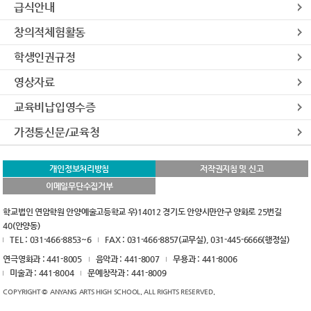
급식안내
창의적체험활동
학생인권규정
영상자료
교육비납입영수증
가정통신문/교육청
개인정보처리방침
저작권지침 및 신고
이메일무단수집거부
학교법인 연암학원 안양예술고등학교 우)14012 경기도 안양시만안구 양화로 25번길
40(안양동)
TEL : 031-466-8853~6
FAX : 031-466-8857(교무실), 031-445-6666(행정실)
연극영화과 : 441-8005
음악과 : 441-8007
무용과 : 441-8006
미술과 : 441-8004
문예창작과 : 441-8009
COPYRIGHT © ANYANG ARTS HIGH SCHOOL. ALL RIGHTS RESERVED.