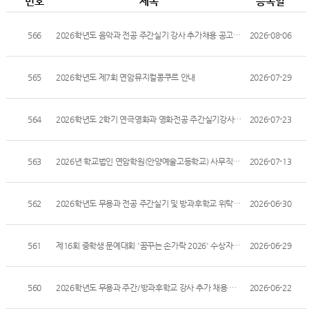
번호
제목
등록일
566
2026학년도 음악과 전공 주간실기 강사 추가채용 공고
2026-08-06
565
2026학년도 제7회 연암뮤지컬콩쿠르 안내
2026-07-29
564
2026학년도 2학기 연극영화과 영화전공 주간실기강사 및 방과후학교 위탁강사 추가 채용계획
2026-07-23
563
2026년 학교법인 연암학원(안양예술고등학교) 사무직원 채용공고
2026-07-13
562
2026학년도 무용과 전공 주간실기 및 방과후학교 위탁강사 추가 채용 최종 합격 제출 서류 안내
2026-06-30
561
제16회 중학생 문예대회 '꿈꾸는 손가락 2026' 수상자 발표
2026-06-29
560
2026학년도 무용과 주간/방과후학교 강사 추가 채용 공고
2026-06-22