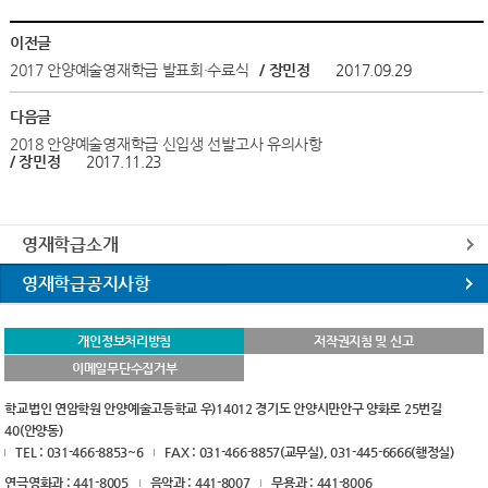
이전글
2017 안양예술영재학급 발표회·수료식
/ 장민정
2017.09.29
다음글
2018 안양예술영재학급 신입생 선발고사 유의사항
/ 장민정
2017.11.23
영재학급소개
영재학급공지사항
개인정보처리방침
저작권지침 및 신고
이메일무단수집거부
학교법인 연암학원 안양예술고등학교 우)14012 경기도 안양시만안구 양화로 25번길
40(안양동)
TEL : 031-466-8853~6
FAX : 031-466-8857(교무실), 031-445-6666(행정실)
연극영화과 : 441-8005
음악과 : 441-8007
무용과 : 441-8006