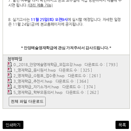
7. 날인 여부를 다시 확인하시고 본교 교무실에 직접 방문하셔서 제출해 주
시면 됩니다
.(대리 제출 가능)
8. 실기고사는
11월 25일(토) 오전9시
에 실시할 예정입니다. 자세한 일정
은 11월 24일(금)에 본교홈페이지에 공지됩니다.
* 안양예술영재학급에 관심 가져주셔서 감사드립니다. *
첨부파일
0._2018_안양예술영재학급_모집요강.hwp
다운로드 수 : [ 793 ]
1_영재학급_응시원서.hwp
다운로드 수 : [ 325 ]
2_영재학급_수험표_접수증.hwp
다운로드 수 : [ 261 ]
3_영재학급_추천서.hwp
다운로드 수 : [ 364 ]
4_영재학급_자기소개서.hwp
다운로드 수 : [ 374 ]
5_영재학급_학부모동의서.hwp
다운로드 수 : [ 262 ]
전체 파일 다운로드
인쇄하기
목록