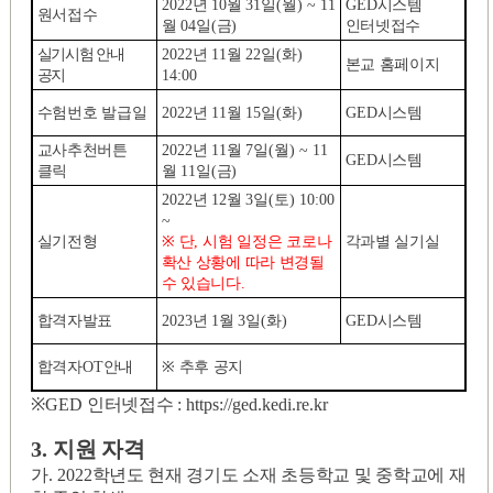
2022
년
10
월
31
일
(
월
) ~ 11
GED
시스템
원서접수
월
04
일
(
금
)
인터넷접수
실기시험 안내
2022
년
11
월
22
일
(
화
)
본교 홈페이지
공지
14:00
수험번호 발급일
2022
년
11
월
15
일
(
화
)
GED
시스템
교사추천버튼
2022
년
11
월
7
일
(
월
) ~ 11
GED
시스템
클릭
월
11
일
(
금
)
2022
년
12
월
3
일
(
토
) 10:00
~
실기전형
※
단
,
시험 일정은 코로나
각과별 실기실
확산 상황에 따라 변경될
수 있습니다
.
합격자발표
2023
년
1
월
3
일
(
화
)
GED
시스템
합격자
OT
안내
※
추후 공지
※
GED
인터넷접수
: https://ged.kedi.re.kr
3.
지원 자격
가
. 2022
학년도 현재 경기도 소재 초등학교 및 중학교에 재