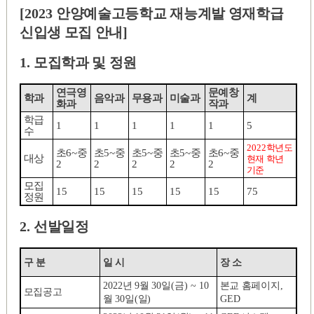
[2023
안양예술고등학교 재능계발 영재학급
신입생 모집 안내
]
1.
모집학과 및 정원
연극영
문예창
학과
음악과
무용과
미술과
계
화과
작과
학급
1
1
1
1
1
5
수
2022
학년도
초
6~
중
초
5~
중
초
5~
중
초
5~
중
초
6~
중
대상
현재 학년
2
2
2
2
2
기준
모집
15
15
15
15
15
75
정원
2.
선발일정
구 분
일 시
장 소
2022
년
9
월
30
일
(
금
) ~ 10
본교 홈페이지
,
모집공고
월
30
일
(
일
)
GED