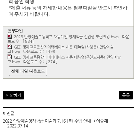
학 중인 학생
*
제출 서류 등의 자세한 내용은 첨부파일을 반드시 확인하
여 주시기 바랍니다
.
첨부파일
2023 안양예술고등학교 재능계발 영재학급 신입생 모집요강.hwp
다운
로드 수 : [ 884 ]
GED 영재교육종합데이터베이스 사용 매뉴얼(학생용)-안양예술
고.hwp
다운로드 수 : [ 398 ]
GED 영재교육종합데이터베이스 사용 매뉴얼(추천교사용)-안양예술
고.hwp
다운로드 수 : [ 274 ]
전체 파일 다운로드
인쇄하기
목록
이전글
2022 안양예술영재학급 미술과 7.16.(토) 수업 안내
/ 이승혜
2022.07.14