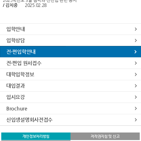
2025학년도 3월 음악과 전편입 관련 공지
/ 김치중
2025.02.28
입학안내
입학상담
전·편입학안내
전·편입 원서접수
대학입학정보
대입결과
입시요강
Brochure
신입생설명회사전접수
개인정보처리방침
저작권지침 및 신고