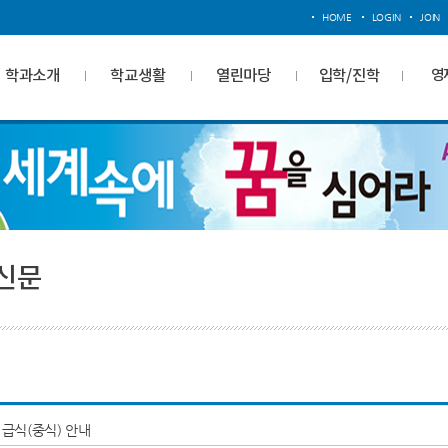
HOME
LOGIN
JOIN
학과소개
학교생활
열린마당
입학/진학
영
신문
 급식(중식) 안내