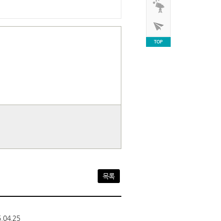
TOP
목록
.04.25