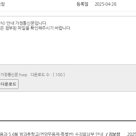
보람
등록일
2025-04-28
중식) 안내 가정통신문입니다.
은 첨부된 파일을 확인해주시기 바랍니다.
 가정통신문.hwp
다운로드 수 : [ 100 ]
 다운로드
무용과 5,6월 방과후학교(연암무용제-특별반) 수강료납부 안내
/ 김보람
2025