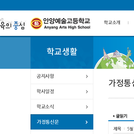
학교소개
학교생활
공지사항
가정통
학사일정
학교소식
가정통신문
제목
5월