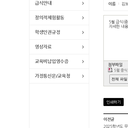
급식안내
이름
김
창의적체험활동
5월 급식(
자세한 내용
학생인권규정
영상자료
교육비납입영수증
첨부파일
5월 중식
가정통신문/교육청
전체 파일
인쇄하기
이전글
2025학년도 