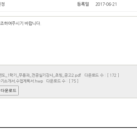
민정
등록일
2017-06-21
참조하여주시기 바랍니다.
년도_1학기_무용과_전공실기강사_초빙_공고2.pdf
다운로드 수 : [ 172 ]
자기소개서,수업계획서.hwp
다운로드 수 : [ 75 ]
 다운로드