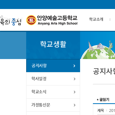
학교소개
학교생활
공지사항
공지사
학사일정
학교소식
가정통신문
제목
20