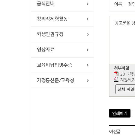
급식안내
이름
장
창의적체험활동
공고문을 
학생인권규정
영상자료
교육비납입영수증
첨부파일
2017학
가정통신문/교육청
지원서,
전체 파일
인쇄하기
이전글