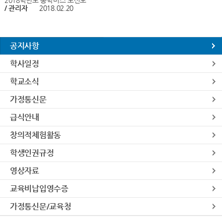
2018학년도 통학버스 노선도
/ 관리자
2018.02.20
공지사항
학사일정
학교소식
가정통신문
급식안내
창의적체험활동
학생인권규정
영상자료
교육비납입영수증
가정통신문/교육청