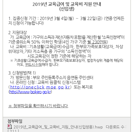
2019
년 교육급여 및 교육비 지원 안내
(신입생)
1. 집중신청 기간
:
2019
년
3
월
4
일
(
월
)
∼
3
월
22
일
(
금
) (
연중 언제든
지 신청이 가능합니다
)
2. 지원대상
가
.
교육급여
:
가구의 소득과 재산
(
자동차 포함
)
을 계산한 월
“
소득인정액
”
이
기준 중위
소득
50%
이하인 학생
(4
인 가구 기준
월
230
만원
)
나
.
교육비
:
기초생활
(
교육급여
)
수급자
,
한부모가족보호대상자
,
차상
위대상자
,
기타 저소득층 중 가구의
“
소득인정액
”
이
시도교육감이 정한 기준에
해당하는 자
※
기초생활
(
교육급여
)
수급자
,
한부모가족보호대상자
,
법정차상위 계층에 해당되
어도
,
반드시 신청
해야 합니다
.
3.
신청방법
(
택
1)
가
.
방문신청
:
부모 주민등록주소지 읍면동 주민센터
나
.
온라인 신청
:
교육비 원클릭 신청시스템
(
http://oneclick.moe.go.kr
)
또는
복지로
(
http://www.bokjiro.go.kr
)
※
첨부파일을 확인하시기 바랍니다
.
첨부파일
2019년_교육급여_및_교육비_지원_안내(신입생용).hwp
다운로드 수 :
[ 211 ]