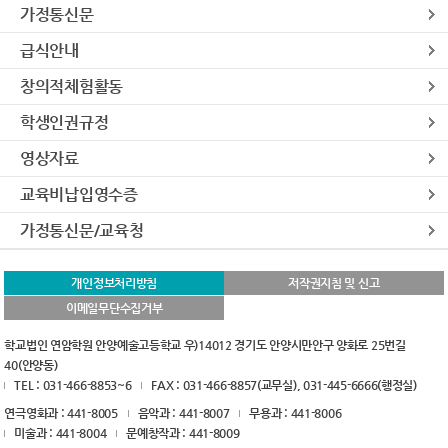
가정통신문
급식안내
창의적체험활동
학생인권규정
영상자료
교육비납입영수증
가정통신문/교육청
개인정보처리방침
저작권지침 및 신고
이메일무단수집거부
학교법인 연암학원 안양예술고등학교 우)14012 경기도 안양시만안구 양화로 25번길
40(안양동)
TEL : 031-466-8853~6
FAX : 031-466-8857(교무실), 031-445-6666(행정실)
연극영화과 : 441-8005
음악과 : 441-8007
무용과 : 441-8006
미술과 : 441-8004
문예창작과 : 441-8009