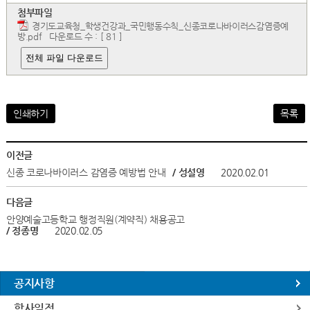
첨부파일
경기도교육청_학생건강과_국민행동수칙_신종코로나바이러스감염증예
방.pdf
다운로드 수 : [ 81 ]
전체 파일 다운로드
인쇄하기
목록
이전글
신종 코로나바이러스 감염증 예방법 안내
/ 성설영
2020.02.01
다음글
안양예술고등학교 행정직원(계약직) 채용공고
/ 정종명
2020.02.05
공지사항
학사일정