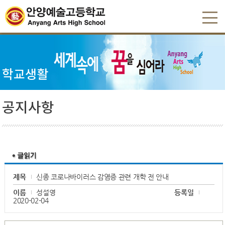
학교생활
공지사항
제목
신종 코로나바이러스 감염증 관련 개학 전 안내
이름
성설영
등록일
2020-02-04