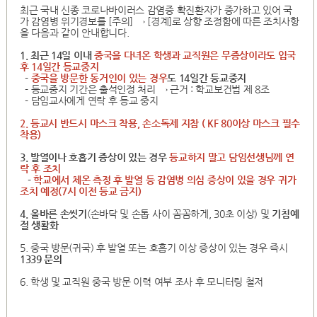
최근 국내 신종 코로나바이러스 감염증 확진환자가 증가하고 있어 국
가 감염병 위기경보를 [주의] → [경계]로 상향 조정함에 따른 조치사항
을 다음과 같이 안내합니다.
1. 최근 14일 이내
중국을 다녀온 학생과 교직원은 무증상이라도 입국
후 14일간 등교중지
-
중국을 방문한 동거인이 있는 경우
도 14일간 등교중지
- 등교중지 기간은 출석인정 처리 → 근거 : 학교보건법 제 8조
- 담임교사에게 연락 후 등교 중지
2. 등교시 반드시 마스크 착용, 손소독제 지참 ( KF 80이상 마스크 필수
착용)
3. 발열이나 호흡기 증상이 있는 경우
등교하지 말고 담임선생님께 연
락 후 조치
-
학교에서 체온 측정 후 발열 등 감염병 의심 증상이 있을 경우 귀가
조치 예정(7시 이전 등교 금지)
4. 올바른 손씻기
(손바닥 및 손톱 사이 꼼꼼하게, 30초 이상) 및
기침예
절 생활화
5. 중국 방문(귀국) 후 발열 또는 호흡기 이상 증상이 있는 경우 즉시
1339 문의
6. 학생 및 교직원 중국 방문 이력 여부 조사 후 모니터링 철저