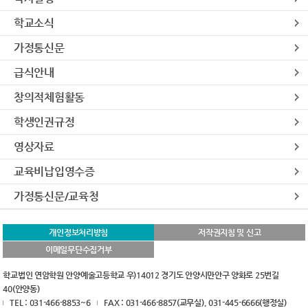
학교소식
가정통신문
급식안내
창의적체험활동
학생인권규정
영상자료
교육비납입영수증
가정통신문/교육청
개인정보처리방침
저작권지침 및 신고
이메일무단수집거부
학교법인 연암학원 안양예술고등학교 우)14012 경기도 안양시만안구 양화로 25번길
40(안양동)
TEL : 031-466-8853~6
FAX : 031-466-8857(교무실), 031-445-6666(행정실)