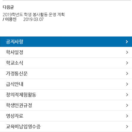
다음글
2019학년도 학생 봉사활동 운영 계획
/ 이용인
2019.03.07
공지사항
학사일정
학교소식
가정통신문
급식안내
창의적체험활동
학생인권규정
영상자료
교육비납입영수증