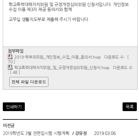
학교폭력대책자치위원 및 규정개정심의위원 신청서입니다. 개인정보
수집 이용 제3자 제공 동의서와 함께
교무실 생활지도부로 제출해 주시기 바랍니다.
첨부파일
2019-학부모위원_개인정보_수집_이용_동의서.hwp
다운로드 수 : [
70 ]
학교폭력대책자치위원_및_규정개정심의위원_신청서.hwp
다운로드 수
: [ 48 ]
전체 파일 다운로드
인쇄하기
목록
이전글
2019학년도 3월 전편입시험 시행계획
/ 강유정
2019.03.06