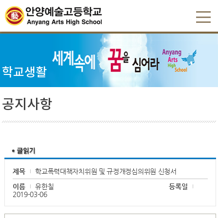
학교생활
공지사항
제목
학교폭력대책자치위원 및 규정개정심의위원 신청서
이름
유한칠
등록일
2019-03-06